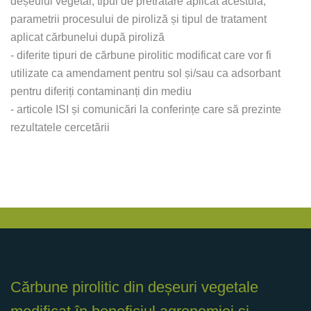
deșeului vegetal, tipul de pretratare aplicat acestuia,
parametrii procesului de piroliză și tipul de tratament
aplicat cărbunelui după piroliză
- diferite tipuri de cărbune pirolitic modificat care vor fi
utilizate ca amendament pentru sol și/sau ca adsorbant
pentru diferiți contaminanți din mediu
- articole ISI și comunicări la conferințe care să prezinte
rezultatele cercetării
Cărbune pirolitic din deșeuri vegetale