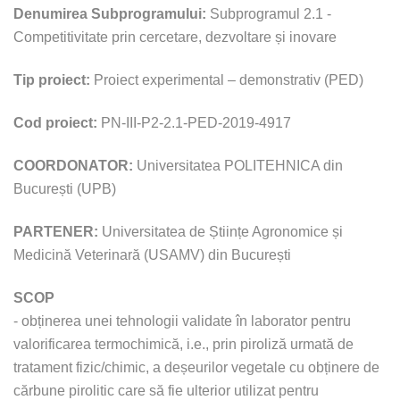
Denumirea Subprogramului:
Subprogramul 2.1 -
Competitivitate prin cercetare, dezvoltare și inovare
Tip proiect:
Proiect experimental – demonstrativ (PED)
Cod proiect:
PN-III-P2-2.1-PED-2019-4917
COORDONATOR:
Universitatea POLITEHNICA din
București (UPB)
PARTENER:
Universitatea de Științe Agronomice și
Medicină Veterinară (USAMV) din București
SCOP
- obținerea unei tehnologii validate în laborator pentru
valorificarea termochimică, i.e., prin piroliză urmată de
tratament fizic/chimic, a deșeurilor vegetale cu obținere de
cărbune pirolitic care să fie ulterior utilizat pentru