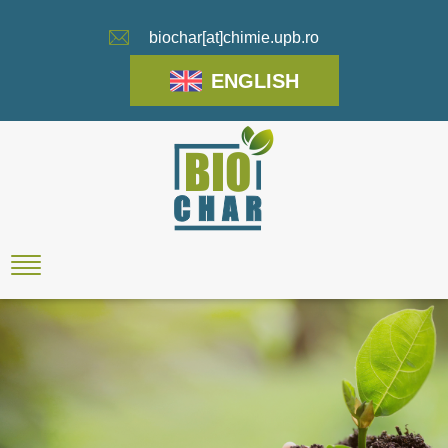
biochar[at]chimie.upb.ro
ENGLISH