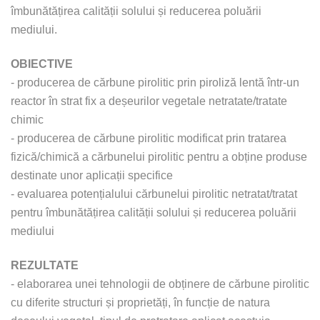
îmbunătățirea calității solului și reducerea poluării
mediului.
OBIECTIVE
- producerea de cărbune pirolitic prin piroliză lentă într-un
reactor în strat fix a deșeurilor vegetale netratate/tratate
chimic
- producerea de cărbune pirolitic modificat prin tratarea
fizică/chimică a cărbunelui pirolitic pentru a obține produse
destinate unor aplicații specifice
- evaluarea potențialului cărbunelui pirolitic netratat/tratat
pentru îmbunătățirea calității solului și reducerea poluării
mediului
REZULTATE
- elaborarea unei tehnologii de obținere de cărbune pirolitic
cu diferite structuri și proprietăți, în funcție de natura